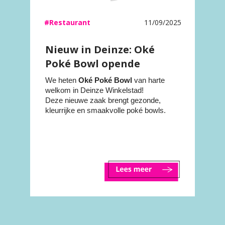
#Restaurant
11/09/2025
Nieuw in Deinze: Oké
Poké Bowl opende
gisteren zijn deuren!
We heten
Oké Poké Bowl
van harte
welkom in Deinze Winkelstad!
Deze nieuwe zaak brengt gezonde,
kleurrijke en smaakvolle poké bowls.