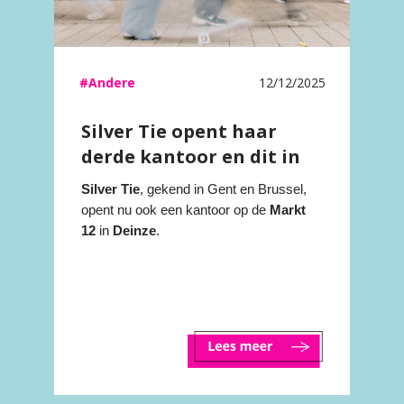
#Andere
12/12/2025
Silver Tie opent haar
derde kantoor en dit in
het hart van Deinze!
Silver Tie
, gekend in Gent en Brussel,
opent nu ook een kantoor op de
Markt
12
in
Deinze
.