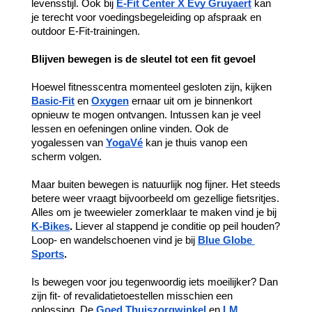
levensstijl. Ook bij 
E-Fit Center X Evy Gruyaert
kan 
je terecht voor voedingsbegeleiding op afspraak en 
outdoor E-Fit-trainingen.
Blijven bewegen is de sleutel tot een fit gevoel
Hoewel fitnesscentra momenteel gesloten zijn, kijken 
Basic-Fit
en
Oxygen
 ernaar uit om je binnenkort 
opnieuw te mogen ontvangen. Intussen kan je veel 
lessen en oefeningen online vinden. Ook de 
yogalessen van 
YogaVé
 kan je thuis vanop een 
scherm volgen. 
Maar buiten bewegen is natuurlijk nog fijner. Het steeds 
betere weer vraagt bijvoorbeeld om gezellige fietsritjes. 
Alles om je tweewieler zomerklaar te maken vind je bij
K-Bikes
. 
Liever al stappend je conditie op peil houden? 
Loop- en wandelschoenen vind je bij 
Blue Globe 
Sports
.
Is bewegen voor jou tegenwoordig iets moeilijker? Dan 
zijn fit- of revalidatietoestellen misschien een 
oplossing. De
Goed Thuiszorgwinkel
en 
LM 