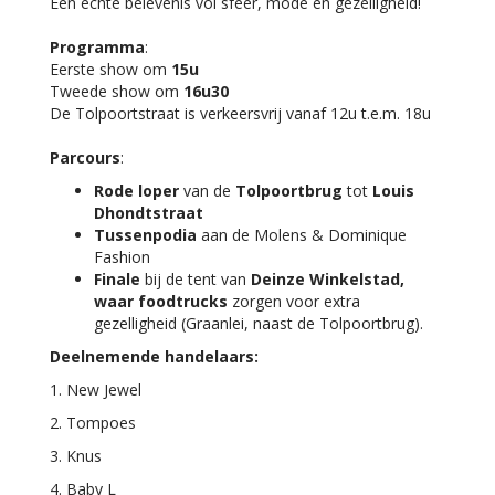
Een echte belevenis vol sfeer, mode en gezelligheid!
Programma
:
Eerste show om
15u
Tweede show om
16u30
De Tolpoortstraat is
verkeersvrij vanaf 12u t.e.m. 18u
Parcours
:
Rode loper
van de
Tolpoortbrug
tot
Louis
Dhondtstraat
Tussenpodia
aan de Molens & Dominique
Fashion
Finale
bij de tent van
Deinze Winkelstad,
waar foodtrucks
zorgen voor extra
gezelligheid (Graanlei, naast de Tolpoortbrug).
Deelnemende handelaars:
1. New Jewel
2. Tompoes
3. Knus
4. Baby L