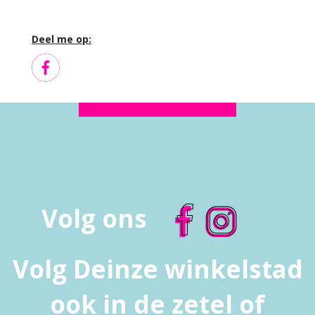
Deel me op:
Volg ons
Volg Deinze winkelstad
ook in de zetel of