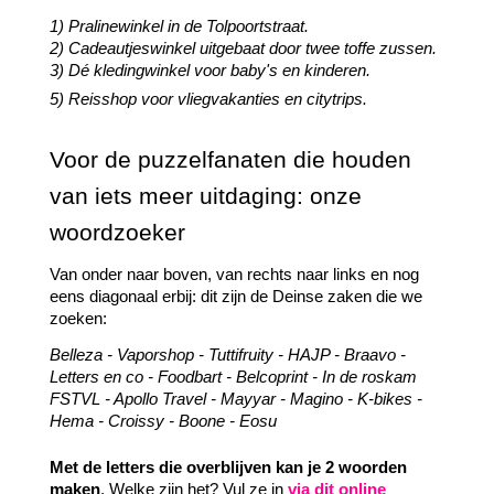
1) Pralinewinkel in de Tolpoortstraat.
2) Cadeautjeswinkel uitgebaat door twee toffe zussen.
3) Dé kledingwinkel voor baby's en kinderen.
5) Reisshop voor vliegvakanties en citytrips.
Voor de puzzelfanaten die houden 
van iets meer uitdaging: onze 
woordzoeker
Van onder naar boven, van rechts naar links en nog 
eens diagonaal erbij: dit zijn de Deinse zaken die we 
zoeken:
Belleza - 
Vaporshop - 
Tuttifruity - 
HAJP - 
Braavo - 
Letters en co - 
Foodbart - 
Belcoprint - 
In de roskam 
FSTVL - 
Apollo Travel - 
Mayyar - 
Magino - 
K-bikes - 
Hema - 
Croissy - 
Boone - 
Eosu
Met de letters die overblijven kan je 2 woorden 
maken
. Welke zijn het? Vul ze in 
via dit online 