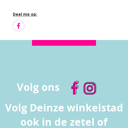
Deel me op:
Volg ons
Volg Deinze winkelstad
ook in de zetel of