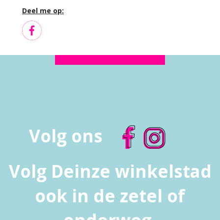
Deel me op:
Volg ons
Volg Deinze winkelstad
ook in de zetel of