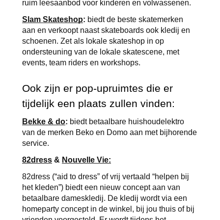
ruim leesaanbod voor kinderen en volwassenen.
Slam Skateshop
:
 biedt de beste skatemerken 
aan en verkoopt naast skateboards ook kledij en 
schoenen. Zet als lokale skateshop in op 
ondersteuning van de lokale skatescene, met 
events, team riders en workshops.
Ook zijn er pop-upruimtes die er 
tijdelijk een plaats zullen vinden:
Bekke & do
:
 biedt betaalbare huishoudelektro 
van de merken Beko en Domo aan met bijhorende 
service.
82dress
 & 
Nouvelle Vie:
82dress (“aid to dress” of vrij vertaald “helpen bij 
het kleden”) biedt een nieuw concept aan van 
betaalbare dameskledij. De kledij wordt via een 
homeparty concept in de winkel, bij jou thuis of bij 
vrienden voorgesteld. Er wordt tijdens het 