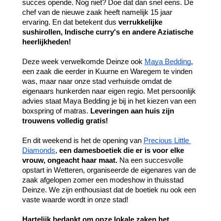
succes opende. Nog niet? Doe dat dan snel eens. De 
chef van de nieuwe zaak heeft namelijk 15 jaar 
ervaring. En dat betekent dus 
verrukkelijke 
sushirollen, Indische curry's en andere Aziatische 
heerlijkheden!
Deze week verwelkomde Deinze ook 
Maya Bedding
, 
een zaak die eerder in Kuurne en Waregem te vinden 
was, maar naar onze stad verhuisde omdat de 
eigenaars hunkerden naar eigen regio. Met persoonlijk 
advies staat Maya Bedding je bij in het kiezen van een 
boxspring of matras. 
Leveringen aan huis zijn 
trouwens volledig gratis!
En dit weekend is het de opening van 
Precious Little 
Diamonds
, 
een damesboetiek die er is voor elke 
vrouw, ongeacht haar maat.
 Na een succesvolle 
opstart in Wetteren, organiseerde de eigenares van de 
zaak afgelopen zomer een modeshow in thuisstad 
Deinze. We zijn enthousiast dat de boetiek nu ook een 
vaste waarde wordt in onze stad!
Hartelijk bedankt om onze lokale zaken het 