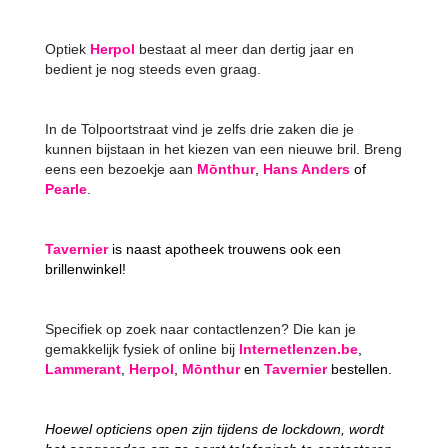
Optiek
Herpol
bestaat al meer dan dertig jaar en
bedient je nog steeds even graag.
In de Tolpoortstraat vind je zelfs drie zaken die je
kunnen bijstaan in het kiezen van een nieuwe bril. Breng
eens een bezoekje aan
Mōnthur
,
Hans Anders
of
Pearl
e
.
Tavernier
is naast apotheek trouwens ook een
brillenwinkel!
Specifiek op zoek naar contactlenzen? Die kan je
gemakkelijk fysiek of online bij
Internetlenzen.be
,
Lammerant
,
Herpol
,
Mōnthur
en
Tavernier
bestellen.
Hoewel opticiens open zijn tijdens de lockdown, wordt